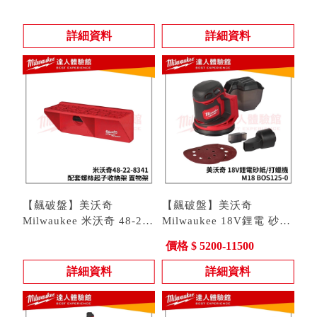
8423 配套提把工具箱 (高)
型號 : 48-22-8423
8343 配套電動工具收納架
型號 : 48-22-8343
XL PACKOUT 提把
置物架 48 22 8343
詳細資料
詳細資料
【飆破盤】美沃奇
【飆破盤】美沃奇
Milwaukee 米沃奇 48-22-
Milwaukee 18V鋰電 砂紙
8341 螺絲起子 收納架 置
型號 : 48-22-8341
機 打蠟機 M18 BOS125
型號 : M18 BOS125-0
價格 $ 5200-11500
物架 48 22 8341
可調速 拋光機 研磨機
詳細資料
詳細資料