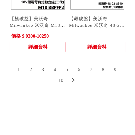
【飆破盤】美沃奇
【飆破盤】美沃奇
Milwaukee 米沃奇 M18
Milwaukee 米沃奇 48-22-
BBPFP2 背負式動力組 二
型號 : M18 BBPFP2-0 |
8340 配套鉗子收納架 置
型號 : 48-22-8340
價格 $ 9300-10250
代 新款 噴霧機動力組 水
M18 BBPFP2-CST | M18
物架 整理架
箱 藥箱
BBPFP2-WST
詳細資料
詳細資料
1
2
3
4
5
6
7
8
9
10