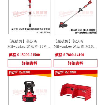
【飆破盤】美沃奇
【飆破盤】美沃奇
Milwaukee 米沃奇 18V
Milwaukee 米沃奇 M18
鋰電精銳無碳刷棒式抽水
型號 : M18 BLSWP-0
BLLT-0(單機)18V鋰電無
型號 : M18 BLLT-0
價格 $ 15200-21500
價格 $ 7800-14100
泵浦 M18 BLSWP-0
碳刷割草機 M18BLLT 割
草機
詳細資料
詳細資料