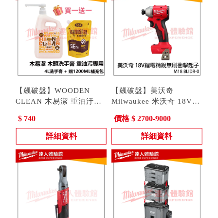
【飆破盤】WOODEN
【飆破盤】美沃奇
CLEAN 木易潔 重油汙木
Milwaukee 米沃奇 18V鋰
頭洗手膏 4L 黃油 黑油 機
電精銳無刷衝擊起子 M18
型號 : M18 BLIDR-0
$ 740
價格 $ 2700-9000
油
BLIDR-0 M18BLIDR
詳細資料
詳細資料