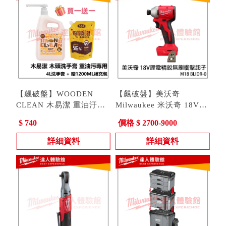
【飆破盤】WOODEN
【飆破盤】美沃奇
CLEAN 木易潔 重油汙木
Milwaukee 米沃奇 18V鋰
頭洗手膏 4L 黃油 黑油 機
電精銳無刷衝擊起子 M18
型號 : M18 BLIDR-0
$ 740
價格 $ 2700-9000
油
BLIDR-0 M18BLIDR
詳細資料
詳細資料