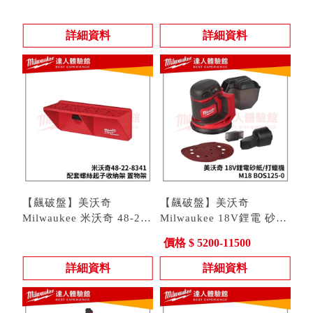
8423 配套提把工具箱 (高)
型號 : 48-22-8423
8343 配套電動工具收納架
型號 : 48-22-8343
XL PACKOUT 提把
置物架 48 22 8343
詳細資料
詳細資料
【飆破盤】美沃奇
【飆破盤】美沃奇
Milwaukee 米沃奇 48-22-
Milwaukee 18V鋰電 砂紙
8341 螺絲起子 收納架 置
型號 : 48-22-8341
機 打蠟機 M18 BOS125
型號 : M18 BOS125-0
價格 $ 5200-11500
物架 48 22 8341
可調速 拋光機 研磨機
詳細資料
詳細資料