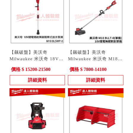
【飆破盤】美沃奇
【飆破盤】美沃奇
Milwaukee 米沃奇 18V
Milwaukee 米沃奇 M18
鋰電精銳無碳刷棒式抽水
型號 : M18 BLSWP-0
BLLT-0(單機)18V鋰電無
型號 : M18 BLLT-0
價格 $ 15200-21500
價格 $ 7800-14100
泵浦 M18 BLSWP-0
碳刷割草機 M18BLLT 割
草機
詳細資料
詳細資料