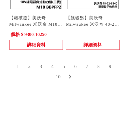
【飆破盤】美沃奇
【飆破盤】美沃奇
Milwaukee 米沃奇 M18
Milwaukee 米沃奇 48-22-
BBPFP2 背負式動力組 二
型號 : M18 BBPFP2-0 |
8340 配套鉗子收納架 置
型號 : 48-22-8340
價格 $ 9300-10250
代 新款 噴霧機動力組 水
M18 BBPFP2-CST | M18
物架 整理架
箱 藥箱
BBPFP2-WST
詳細資料
詳細資料
1
2
3
4
5
6
7
8
9
10