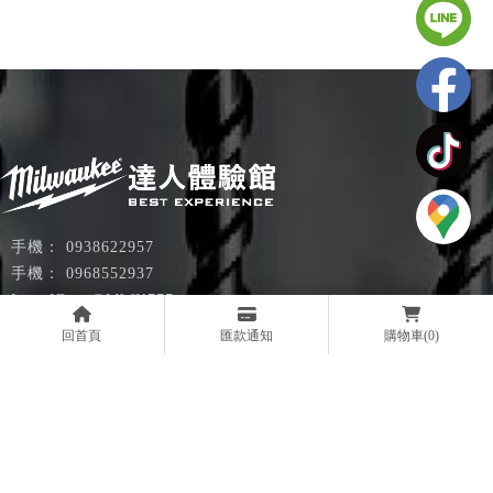
0938622957
0968552937
@MWK777
mwk7406777@gmail.com
回首頁
匯款通知
購物車
(0)
大寮店
077860008
高雄市大寮區萬丹路51號A棟
週一-週日 08:30-20:30
岡山店