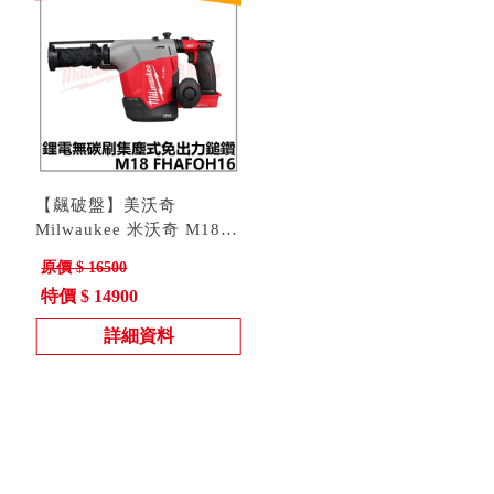
【飆破盤】美沃奇
Milwaukee 米沃奇 M18
FHAFOH16 鋰電 無碳刷
原價 $ 16500
集塵式 免出力鎚鑽 工程
特價 $ 14900
電動工具
詳細資料