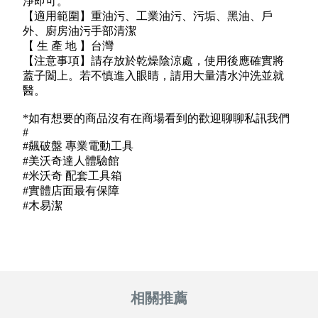
淨即可。
【適用範圍】重油污、工業油污、污垢、黑油、戶
外、廚房油污手部清潔
【 生 產 地 】台灣
【注意事項】請存放於乾燥陰涼處，使用後應確實將
蓋子闔上。若不慎進入眼睛，請用大量清水沖洗並就
醫。
*如有想要的商品沒有在商場看到的歡迎聊聊私訊我們
#
#飆破盤 專業電動工具
#美沃奇達人體驗館
#米沃奇 配套工具箱
#實體店面最有保障
#木易潔