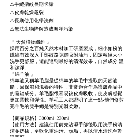
⚠️手縫指紋長期卡垢
⚠️皮膚乾燥龜裂
⚠️長期使用化學洗劑
⚠️無法生物降解造成海洋污染
『 天然植物纖維 』
採用百分之百純天然木材加工研磨製成，細小如粉的
纖維有效深入手部紋路隙縫吸附油污，固定粒徑大小
洗手更舒服，還能達到最好的清潔效果，自然成分 溫
和潔淨。
『綿羊油 』
綿羊油又稱羊毛脂是從綿羊的羊毛中提取的天然油
脂，因保濕和滋養的特性，非常適合作為護膚產品中
的關鍵成分。羊毛脂很容易被皮膚吸收，使皮膚感覺
更加柔軟和彈性。羊毛工人都證明了這一點-他們修剪
完羊毛的雙手總是特別光滑柔嫩。
【商品規格】3000ml+230ml
【使用方法】建議使用前先沾濕手部後取用洗手粉清
潔並搓揉，至軟化重油污、頑垢，再以清水清洗至乾