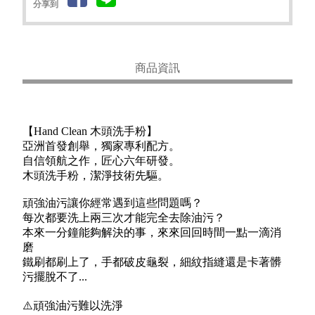
分享到
商品資訊
【Hand Clean 木頭洗手粉】
亞洲首發創舉，獨家專利配方。
自信領航之作，匠心六年研發。
木頭洗手粉，潔淨技術先驅。
頑強油污讓你經常遇到這些問題嗎？
每次都要洗上兩三次才能完全去除油污？
本來一分鐘能夠解決的事，來來回回時間一點一滴消
磨
鐵刷都刷上了，手都破皮龜裂，細紋指縫還是卡著髒
污擺脫不了...
⚠️頑強油污難以洗淨