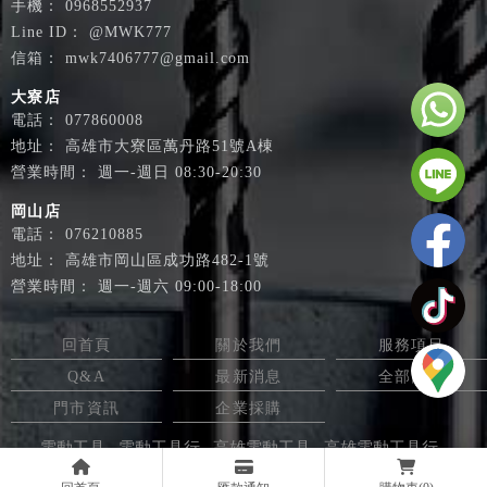
0968552937
@MWK777
mwk7406777@gmail.com
大寮店
077860008
高雄市大寮區萬丹路51號A棟
週一-週日 08:30-20:30
岡山店
076210885
高雄市岡山區成功路482-1號
週一-週六 09:00-18:00
回首頁
關於我們
服務項目
Q&A
最新消息
全部商品
門市資訊
企業採購
電動工具
電動工具行
高雄電動工具
高雄電動工具行
大寮區電動工具