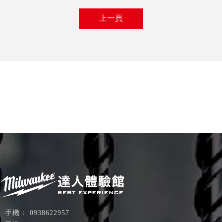
上一頁
0938622957