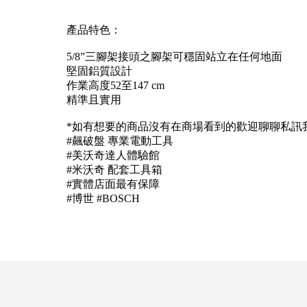
產品特色：
5/8”三腳架接頭之腳架可穩固站立在任何地面
堅固鋁質設計
作業高度52至147 cm
精準且實用
*如有想要的商品沒有在商場看到的歡迎聊聊私訊
#飆破盤 專業電動工具
#美沃奇達人體驗館
#米沃奇 配套工具箱
#實體店面最有保障
#博世 #BOSCH