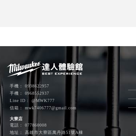
0938622957
0968552937
@MWK777
mwk7406777@gmail.com
大寮店
077860008
高雄市大寮區萬丹路51號A棟