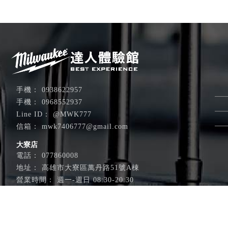
0938622957
0968552937
@MWK777
mwk7406777@gmail.com
大寮店
077860008
高雄市大寮區萬丹路51號A棟
週一-週日 08:30-20:30
岡山店
076210885
高雄市岡山區成功路482-1號