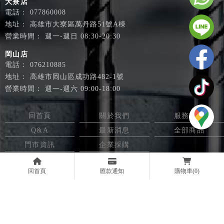
大寮店
077860008
高雄市大寮區萬丹路51號A棟
週一-週日 08:30-20:30
岡山店
076210885
高雄市岡山區成功路482-1號
週一-週六 09:00-18:00
回首頁
關於我們
服務項目
Q&A
最新消息
全部商品
門市資訊
企業採購
電動工具
電動工具行
高雄電動工具
高雄電動工具行
回首頁
匯款通知
購物車
(0)
大寮區電動工具
Designed by
揚京快客
Copyright © 2026
..
累積人氣: 634009