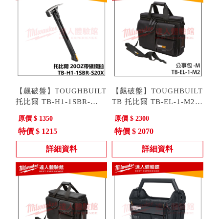
【飆破盤】TOUGHBUILT
【飆破盤】TOUGHBUILT
托比爾 TB-H1-1SBR-
TB 托比爾 TB-EL-1-M2
S20X 20OZ帶磁鐵搥 手工
型號 : TB-H1-1SBR-S20X
公事包M 工務包 電工包
型號 : TB-EL-1-M2
原價 $ 1350
原價 $ 2300
具 槌子 工程 用具
收納包 電腦包 大容量
特價 $ 1215
特價 $ 2070
詳細資料
詳細資料