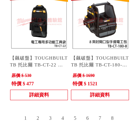
【飆破盤】TOUGHBUILT
【飆破盤】TOUGHBUILT
TB 托比爾 TB-CT-22 電
TB 托比爾 TB-CT-180-8
工專用多功能工具袋 技術
型號 : TB-CT-22
8英吋開口型手提電工包
型號 : TB-CT-180-8
原價 $ 530
原價 $ 1690
員袋 快扣式 水電 腰袋 腰
附快扣式工具袋 工具包
特價 $ 477
特價 $ 1521
包
詳細資料
詳細資料
1
2
3
4
5
6
7
8