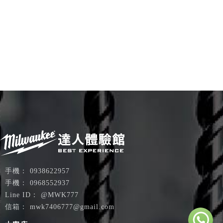
0938622957
0968552937
@MWK777
mwk7406777@gmail.com