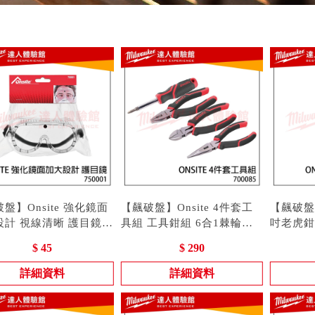
盤】Onsite 強化鏡面
【飆破盤】Onsite 4件套工
【飆破盤】O
設計 視線清晰 護目鏡
具組 工具鉗組 6合1棘輪起
吋老虎鉗 
001 眼睛保護 防具 可配
 750001
子 700085 手工具 鉗子 起子
型號 : 700085
工具 鉗
型號 : 7
$ 45
$ 290
鏡使用 抗刮 耐磨
尖嘴鉗 老虎鉗 斜口鉗
詳細資料
詳細資料