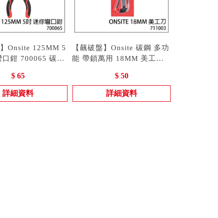
nsite 125MM 5
【飆破盤】Onsite 碳鋼 多功
口鉗 700065 碳鋼
能 帶鎖萬用 18MM 美工刀
 手工具 鉗子
00065
寬版美工刀 手工具 711003
型號 : 711003
$ 65
$ 50
詳細資料
詳細資料