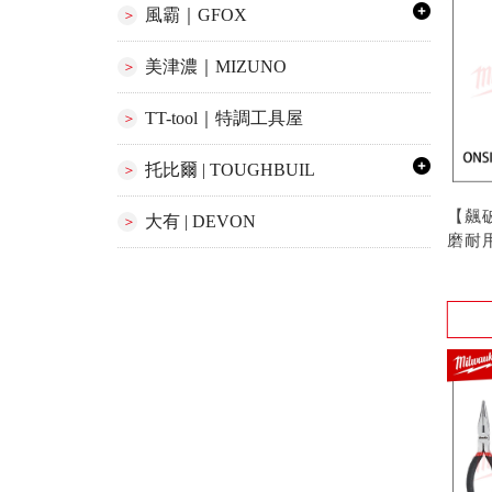
風霸｜GFOX
美津濃｜MIZUNO
TT-tool｜特調工具屋
托比爾 | TOUGHBUIL
【飆破
大有 | DEVON
磨耐用
絲起
型號 :
7022