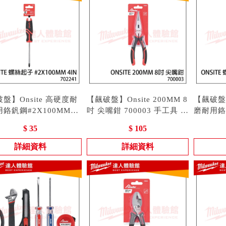
盤】Onsite 高硬度耐
【飆破盤】Onsite 200MM 8
【飆破盤】
鉻釩鋼#2X100MM螺
吋 尖嘴鉗 700003 手工具 鉗
磨耐用鉻釩
子 手工具 十字起子
 702241
子 碳鋼 人體工學 尖口鉗
型號 : 700003
絲起子 
型號 : 7
$ 35
$ 105
41
702243
詳細資料
詳細資料