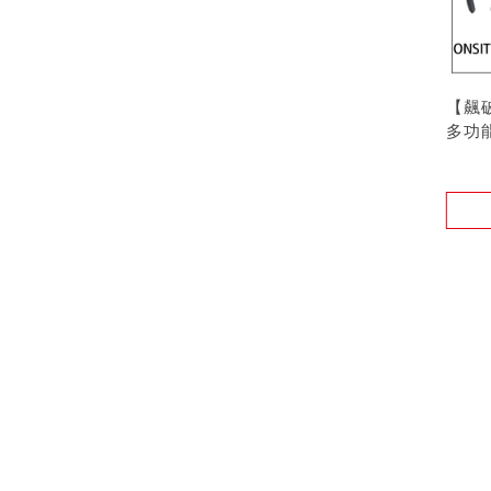
【飆破
多功
螺絲
型號 :
780