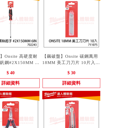
Onsite 高硬度耐
【飆破盤】Onsite 碳鋼萬用
鋼#2X150MM 螺
18MM 美工刀刀片 10片入
手工具 十字起子
02243
711075 寬版刀片 補充刀片
型號 : 711075
$ 40
$ 30
手工具配件
詳細資料
詳細資料