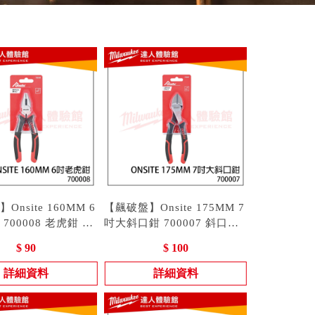
nsite 160MM 6
【飆破盤】Onsite 175MM 7
700008 老虎鉗 手
吋大斜口鉗 700007 斜口鉗
子 碳鋼 人體工學
00008
鉗子 手工具 碳鋼 人體工學
型號 : 700007
$ 90
$ 100
詳細資料
詳細資料