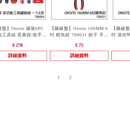
盤】Onsite 罐裝6PC
【飆破盤】Onsite 160MM 6
【飆破盤】O
能工具組 長鼻鉗/扳手/
吋 鯉魚鉗 700031 鉗子 手工
吋 迷你彎
起子/捲尺/日用刀
 780004
具 碳鋼人體 工學 堅固耐用
型號 : 700031
人體工學
型號 : 7
$ 270
$ 75
004 手工具組
詳細資料
詳細資料
1
2