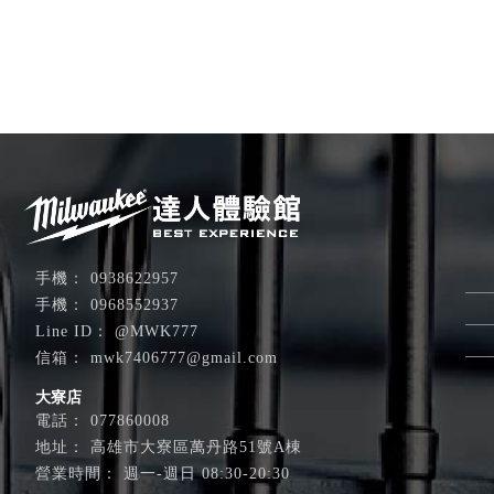
0938622957
0968552937
@MWK777
mwk7406777@gmail.com
大寮店
077860008
高雄市大寮區萬丹路51號A棟
週一-週日 08:30-20:30