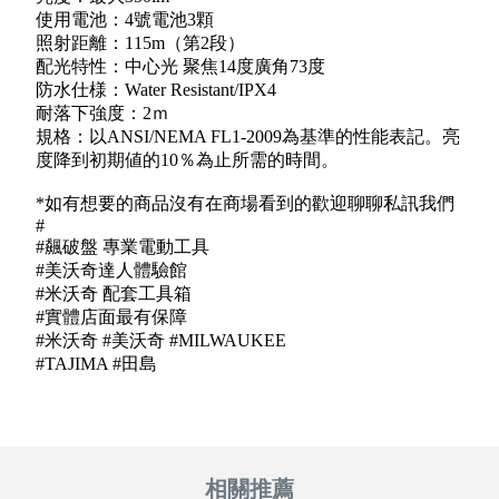
使用電池：4號電池3顆
照射距離：115m（第2段）
配光特性：中心光 聚焦14度廣角73度
防水仕様：Water Resistant/IPX4
耐落下強度：2ｍ
規格：以ANSI/NEMA FL1-2009為基準的性能表記。亮
度降到初期値的10％為止所需的時間。
*如有想要的商品沒有在商場看到的歡迎聊聊私訊我們
#
#飆破盤 專業電動工具
#美沃奇達人體驗館
#米沃奇 配套工具箱
#實體店面最有保障
#米沃奇 #美沃奇 #MILWAUKEE
#TAJIMA #田島