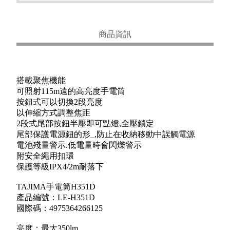
商品資訊
搭載聚焦機能
可照射115m遠的高亮度手電筒
按鈕式可以切換2段亮度
以伸縮方式調整焦距
2段式尾部按鈕半壓即可點燈,全壓鎖定
尾部保護電源鈕的形_,防止在收納移動中誤觸電源
電池殘量警示.低電量時會閃爍警示
附安全繩用扣環
保護等級IPX4/2m耐落下
TAJIMA手電筒H351D
產品編號：LE-H351D
國際碼：4975364266125
亮度：最大350lm